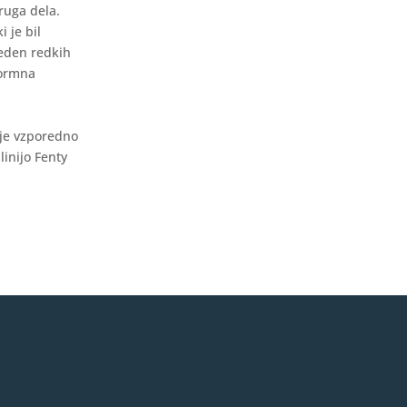
ruga dela.
 je bil
 eden redkih
normna
 je vzporedno
inijo Fenty