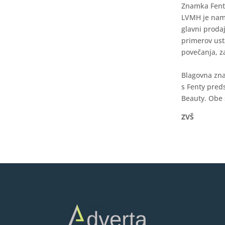
Znamka Fenty
LVMH je namr
glavni prodaj
primerov ust
povečanja, z
Blagovna zna
s Fenty pred
Beauty. Obe 
ZVŠ