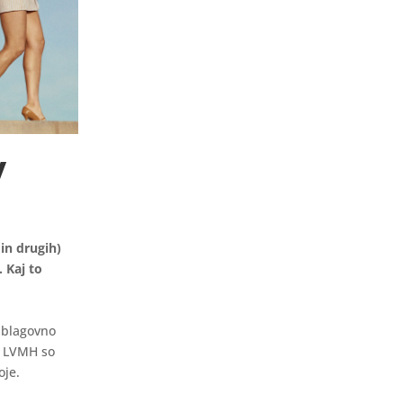
y
in drugih)
 Kaj to
d blagovno
z LVMH so
oje.