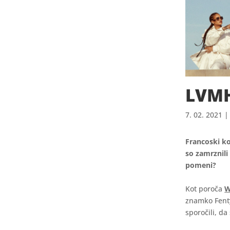
LVMH
7. 02. 2021
Francoski ko
so zamrznili
pomeni?
Kot poroča
znamko Fenty
sporočili, da