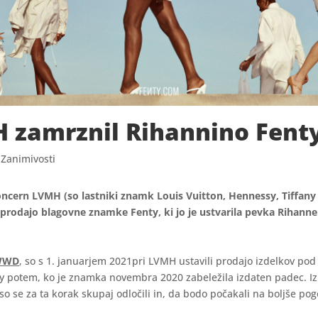
 zamrznil Rihannino Fent
|
Zanimivosti
ncern LVMH (so lastniki znamk Louis Vuitton, Hennessy, Tiffany 
 prodajo blagovne znamke Fenty, ki jo je ustvarila pevka Rihanne.
WWD
, so s 1. januarjem 2021pri LVMH ustavili prodajo izdelkov po
 potem, ko je znamka novembra 2020 zabeležila izdaten padec. I
 so se za ta korak skupaj odločili in, da bodo počakali na boljše pog