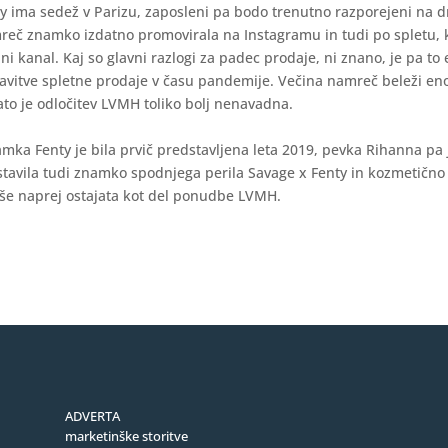
 ima sedež v Parizu, zaposleni pa bodo trenutno razporejeni na d
eč znamko izdatno promovirala na Instagramu in tudi po spletu, ki
ni kanal. Kaj so glavni razlogi za padec prodaje, ni znano, je pa to
avitve spletne prodaje v času pandemije. Večina namreč beleži e
ato je odločitev LVMH toliko bolj nenavadna.
mka Fenty je bila prvič predstavljena leta 2019, pevka Rihanna pa
stavila tudi znamko spodnjega perila Savage x Fenty in kozmetično l
še naprej ostajata kot del ponudbe LVMH.
ADVERTA
marketinške storitve