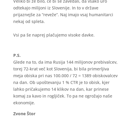
Veliko bi že bilo, če bi se zavedali, da vsako uro
odtekajo milijoni iz Slovenije. In to v države
prijaznejše za “reveže”. Naj imajo vsaj humanitarci
nekaj od spleta.
Vsi pa še naprej plačujemo visoke davke.
P.S.
Glede na to, da ima Rusija 144 milijonov prebivalcev,
torej 72-krat več kot Slovenija, bi bila primerljiva
meja obiska pri nas 100.000 / 72 = 1389 obiskovalcev
na dan. Ob upoštevanju 1 % CTR je to obisk, kjer
lahko pričakujemo 14 klikov na dan, kar prinese
komaj za kavo in rogljiček. To pa ne ogrožajo naše
ekonomije.
Zvone Štor