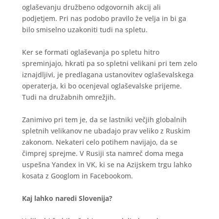
oglaševanju družbeno odgovornih akcij ali
podjetjem. Pri nas podobo pravilo že velja in bi ga
bilo smiselno uzakoniti tudi na spletu.
Ker se formati oglaševanja po spletu hitro
spreminjajo, hkrati pa so spletni velikani pri tem zelo
iznajdljivi, je predlagana ustanovitev oglaševalskega
operaterja, ki bo ocenjeval oglaševalske prijeme.
Tudi na družabnih omrežjih.
Zanimivo pri tem je, da se lastniki večjih globalnih
spletnih velikanov ne ubadajo prav veliko z Ruskim
zakonom. Nekateri celo potihem navijajo, da se
čimprej sprejme. V Rusiji sta namreč doma mega
uspešna Yandex in VK, ki se na Azijskem trgu lahko
kosata z Googlom in Facebookom.
Kaj lahko naredi Slovenija?