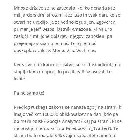
Mnoge države se ne zavedajo, koliko denarja gre
milijarderskim “sirotam” čez lužo in vsak dan, ko se
stvari ne uredijo, je za vedno izgubljen. Zgovoren
primer je Jeff Bezos, lastnik Amazona, ki na uro
zasluži 4 milijone dolarjev, njegovi zaposleni pa
prejemajo socialno pomoč. Torej pomoč
davkoplačevalcev. Mene. Vas. Vseh nas.
Ker v svetu ni končne rešitve, so se Rusi odločili, da
stopijo korak naprej, in predlagali oglaševalske
kvote.
Pa ne samo to!
Predlog ruskega zakona se nanaša zgolj na strani, ki
imajo več kot 100.000 obiskovalcev na dan (kdo pa
bo meril obisk? Google Analytics? Kaj pa strani, ki se
ne pustijo meriti, kot sta Facebook in _Twitter?). Te
strani bodo morale 5 % svojih kapacitet nameniti